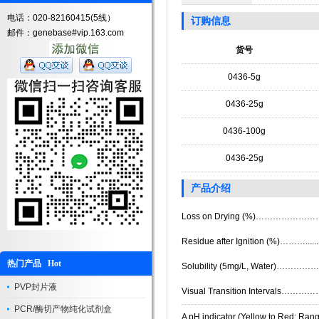
电话：020-82160415(5线）
订购信息
邮件：genebase#vip.163.com
货号
0436-5g
0436-25g
0436-100g
0436-25g
产品介绍
Loss on Drying (%)……………………
Residue after Ignition (%)………........
热门产品 Hot
Solubility (5mg/L, Water)……………..
PVP封片液
Visual Transition Intervals…………
PCR/酶切产物纯化试剂盒
A pH indicator (Yellow to Red; Rang