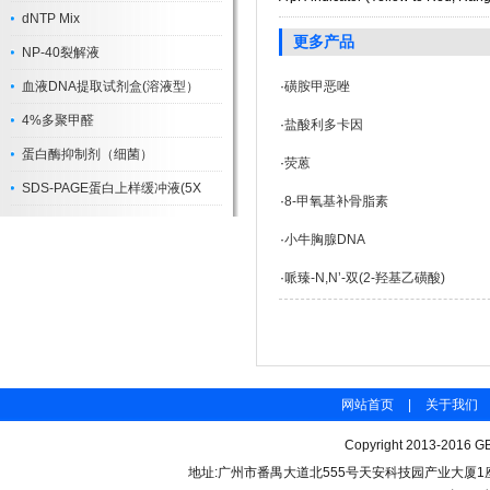
dNTP Mix
更多产品
NP-40裂解液
血液DNA提取试剂盒(溶液型）
·
磺胺甲恶唑
4%多聚甲醛
·
盐酸利多卡因
蛋白酶抑制剂（细菌）
·
荧蒽
SDS-PAGE蛋白上样缓冲液(5X
·
8-甲氧基补骨脂素
·
小牛胸腺DNA
·
哌臻-N,N’-双(2-羟基乙磺酸)
网站首页
|
关于我们
Copyright 2013-2016 GB
地址:广州市番禺大道北555号天安科技园产业大厦1座206 联