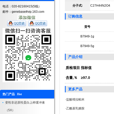
分子式:
C27H44N2O4
电话：020-82160415(5线）
邮件：genebase#vip.163.com
订购信息
货号
B7949-1g
B7949-5g
产品介绍
质检项目
指标值
含量,％
≥97.0
更多产品
热门产品 Hot
·
盐酸维拉帕米
变性非还原性蛋白上样缓冲液
·
乙酰基乳糖胺
（5X）