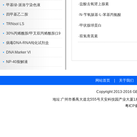
·
盐酸去氧肾上腺素
甲基绿-派洛宁染色液
四甲基乙二胺
·
N-苄氧羰基-L-苯基丙氨酸
TRNsol LS
·
甲状腺球蛋白
30%丙烯酰胺/甲叉双丙烯酰胺(19
·
双氢青蒿素
病毒DNA-RNA纯化试剂盒
DNA Marker VI
NP-40裂解液
网站首页
|
关于我们
Copyright 2013-2016 GB
地址:广州市番禺大道北555号天安科技园产业大厦1座206 联
粤ICP