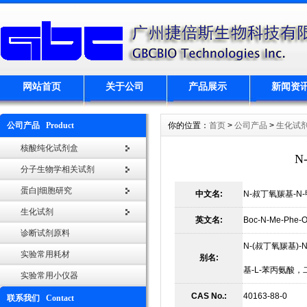
网站首页
关于公司
产品展示
新闻资
公司产品 Product
你的位置：
首页
>
公司产品
>
生化试
核酸纯化试剂盒
N
分子生物学相关试剂
蛋白|细胞研究
中文名:
N-叔丁氧羰基-N
生化试剂
英文名:
Boc-N-Me-Phe-OH
诊断试剂原料
N-(叔丁氧羰基)
实验常用耗材
别名:
基-L-苯丙氨酸，二
实验常用小仪器
CAS No.:
40163-88-0
联系我们 Contact