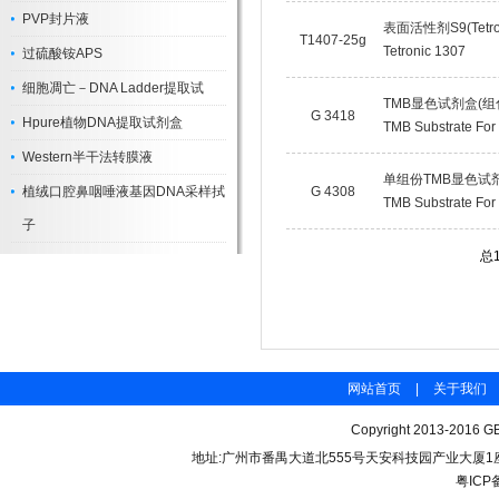
PVP封片液
表面活性剂S9(Tetron
T1407-25g
Tetronic 1307
过硫酸铵APS
细胞凋亡－DNA Ladder提取试
TMB显色试剂盒(组
G 3418
Hpure植物DNA提取试剂盒
TMB Substrate For 
Western半干法转膜液
单组份TMB显色试剂
植绒口腔鼻咽唾液基因DNA采样拭
G 4308
TMB Substrate For 
子
总
网站首页
|
关于我们
Copyright 2013-2016 GB
地址:广州市番禺大道北555号天安科技园产业大厦1座206 联
粤ICP