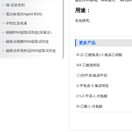
腹腔)15mg/kg。有刺激性。 .ap1{posiion:
瑞-吉染色剂
用途：
蛋白标准(5mg/ml BSA)
生化研究。
中性红染色液
植物RNA提取试剂盒(溶液法）
磁珠法细菌DNA提取试剂盒
更多产品
磁珠法环境样品DNA提取试剂盒
·
N-(2-乙酰氨基)-2-氨基乙磺酸
·
N4-乙酰胞嘧啶
·
三(羟甲基)氨基甲烷
·
2-甲氧基-5-氟尿嘧啶
·
(+)-2-甲基-L-丝氨酸
·
N-乙酰-L-谷氨酸