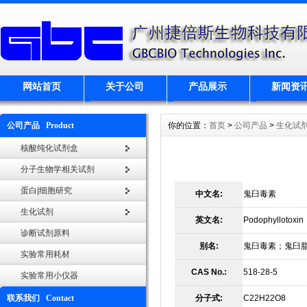
网站首页
关于公司
产品展示
新闻资
公司产品 Product
你的位置：
首页
>
公司产品
>
生化试
核酸纯化试剂盒
分子生物学相关试剂
蛋白|细胞研究
中文名:
鬼臼毒素
生化试剂
英文名:
Podophyllotoxin
诊断试剂原料
别名:
鬼臼毒素；鬼臼
实验常用耗材
CAS No.:
518-28-5
实验常用小仪器
联系我们 Contact
分子式:
C22H22O8