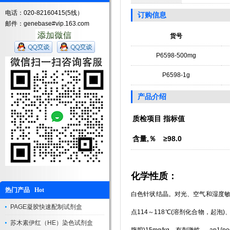
电话：020-82160415(5线）
订购信息
邮件：genebase#vip.163.com
货号
P6598-500mg
P6598-1g
产品介绍
质检项目
指标值
含量,％
≥98.0
化学性质：
热门产品 Hot
白色针状结晶。对光、空气和湿度敏
PAGE凝胶快速配制试剂盒
点114～118℃(溶剂化合物，起泡)、1
苏木素伊红（HE）染色试剂盒