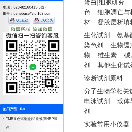
蛋白|细胞研究
电话：020-82160415(5线）
色
细胞凋亡与
邮件：genebase#vip.163.com
材
凝胶层析填
生化试剂
氨基
染色剂
生物缓
物
维生素
碳
剂
其他生化试
诊断试剂原料
分子生物学相关
电泳试剂
载体
热门产品 Hot
剂
TMB显色试剂盒(组化或膜HRP显
实验常用小仪器
色